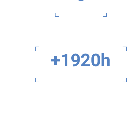
calculateurs
+
1920
h
Potentiel mensuel d'heures d'études