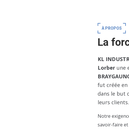
À PROPOS
La for
KL INDUSTR
Lorber
une e
BRAYGAUN
fut créée en
dans le but 
leurs clients.
Notre exigence
savoir-faire e