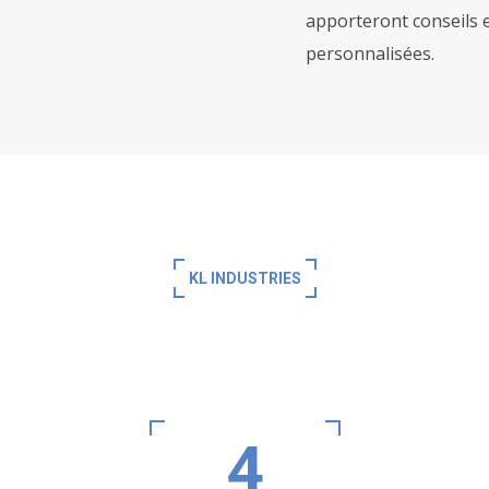
apporteront conseils e
personnalisées.
KL INDUSTRIES
Les chiffres clés
4